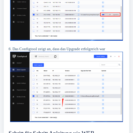
6. Das Configtool zeigt an, dass das Upgrade erfolgreich war