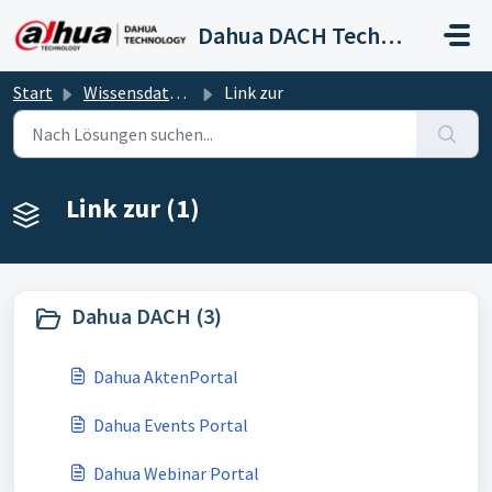
Zum hauptsächlichen Inhalt gehen
Dahua DACH Technical Support
Start
Wissensdatenbank
Link zur
Link zur (1)
Dahua DACH (3)
Dahua AktenPortal
Dahua Events Portal
Dahua Webinar Portal